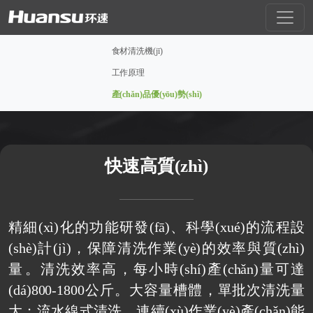
食材清洗機(jī)
工作原理
產(chǎn)品優(yōu)勢(shì)
快速高質(zhì)
精細(xì)化的功能研發(fā)、科學(xué)的流程設
(shè)計(jì)，保障清洗作業(yè)的效率與質(zhì)
量。清洗效率高，每小時(shí)產(chǎn)量可達
(dá)800-1800公斤。大容量槽體，單批次清洗量
大；流水線式清洗，連續(xù)作業(yè)產(chǎn)能