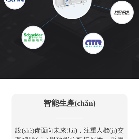
智能生產(chǎn)
設(shè)備面向未來(lái)，注重人機(jī)交