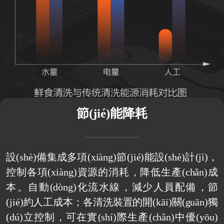
節(jié)能降耗
設(shè)備集成多項(xiàng)節(jié)能設(shè)計(jì)，
控制各項(xiàng)資源的消耗，降低生產(chǎn)成
本。自動(dòng)化流水線，減少人員配備，節
(jié)約人工成本；各清洗裝置的開(kāi)關(guān)獨
(dú)立控制，可在實(shí)際生產(chǎn)中優(yōu)