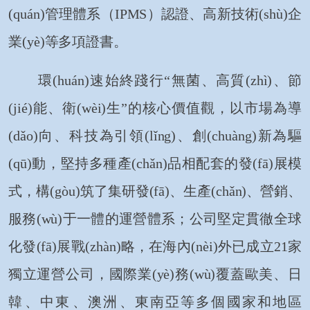
(quán)管理體系（IPMS）認證、高新技術(shù)企
業(yè)等多項證書。
環(huán)速始終踐行“無菌、高質(zhì)、節
(jié)能、衛(wèi)生”的核心價值觀，以市場為導
(dǎo)向、科技為引領(lǐng)、創(chuàng)新為驅
(qū)動，堅持多種產(chǎn)品相配套的發(fā)展模
式，構(gòu)筑了集研發(fā)、生產(chǎn)、營銷、
服務(wù)于一體的運營體系；公司堅定貫徹全球
化發(fā)展戰(zhàn)略，在海內(nèi)外已成立21家
獨立運營公司，國際業(yè)務(wù)覆蓋歐美、日
韓、中東、澳洲、東南亞等多個國家和地區