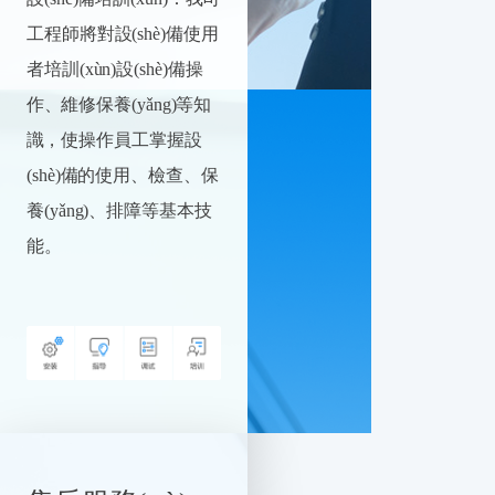
工程師將對設(shè)備使用
者培訓(xùn)設(shè)備操
作、維修保養(yǎng)等知
識，使操作員工掌握設
(shè)備的使用、檢查、保
養(yǎng)、排障等基本技
能。