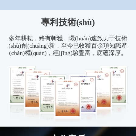
專利技術(shù)
多年耕耘，終有斬獲。環(huán)速致力于技術
(shù)創(chuàng)新，至今已收獲百余項知識產
(chǎn)權(quán)，經(jīng)驗豐富，底蘊深厚。