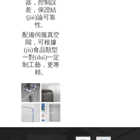
器，控制誤
差，保證結
(jié)論可靠
性。
配備伺服真空
閥，可根據
(jù)食品類型
一對(duì)一定
制工藝，更專
精。