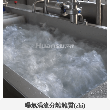
曝氣渦流分離雜質(zhì)