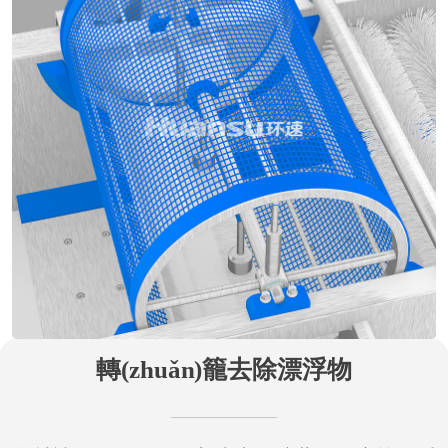
轉(zhuǎn)籠去除漂浮物