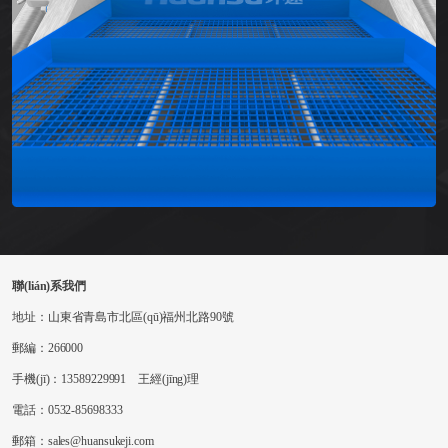
聯(lián)系我們
地址：山東省青島市北區(qū)福州北路90號
郵編：266000
手機(jī)：13589229991 王經(jīng)理
電話：0532-85698333
郵箱：sales@huansukeji.com