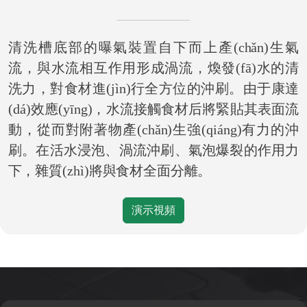
清洗槽底部的曝氣裝置自下而上產(chǎn)生氣
流，與水流相互作用形成渦流，煥發(fā)水的清
洗力，對食材進(jìn)行全方位的沖刷。由于康達
(dá)效應(yīng)，水流接觸食材后將緊貼其表面流
動，從而對附著物產(chǎn)生強(qiáng)有力的沖
刷。在活水浸泡、渦流沖刷、氣泡爆裂的作用力
下，雜質(zhì)將與食材全面分離。
演示視頻