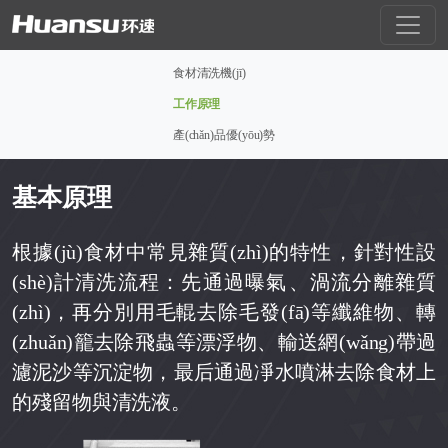
食材清洗機(jī)
工作原理
產(chǎn)品優(yōu)勢
基本原理
根據(jù)食材中常見雜質(zhì)的特性，針對性設
(shè)計清洗流程：先通過曝氣、渦流分離雜質
(zhì)，再分別用毛輥去除毛發(fā)等纖維物、轉
(zhuǎn)籠去除飛蟲等漂浮物、輸送網(wǎng)帶過
濾泥沙等沉淀物，最后通過凈水噴淋去除食材上
的殘留物與清洗液。