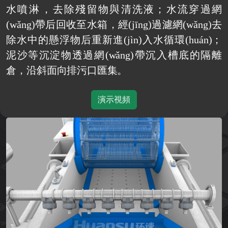
水噴淋，去除殘留物與清洗液；水流穿過網
(wǎng)帶后回收至水箱，經(jīng)過濾網(wǎng)去
除水中的懸浮物后重新進(jìn)入水循環(huán)；
泥沙等沉淀物透過網(wǎng)帶沉入槽底的隔離
倉，沿斜面向排污口匯集。
演示視頻