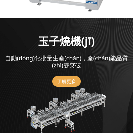
玉子燒機(jī)
自動(dòng)化批量生產(chǎn)，產(chǎn)能品質
(zhì)雙突破
了解更多