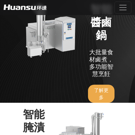
智能
醬鹵
鍋
大批量食
材鹵煮，
多功能智
慧烹飪
了解更
多
智能
腌漬