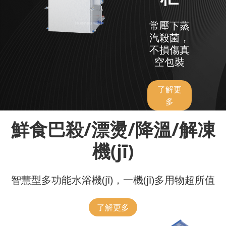
常壓下蒸
汽殺菌，
不損傷真
空包裝
了解更
多
鮮食巴殺/漂燙/降溫/解凍
機(jī)
智慧型多功能水浴機(jī)，一機(jī)多用物超所值
了解更多