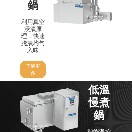
鍋
利用真空
浸漬原
理，快速
腌漬均勻
入味
了解更
多
低溫
慢煮
鍋
智能溫控