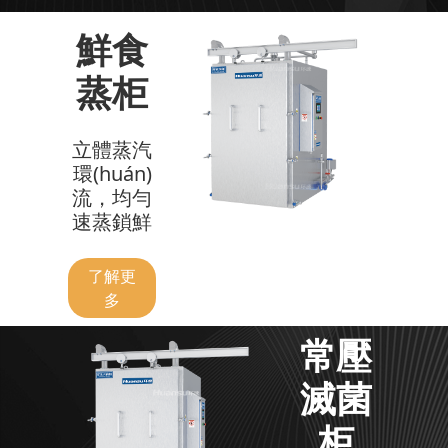
鮮食
蒸柜
立體蒸汽
環(huán)
流，均勻
速蒸鎖鮮
了解更
多
常壓
滅菌
柜