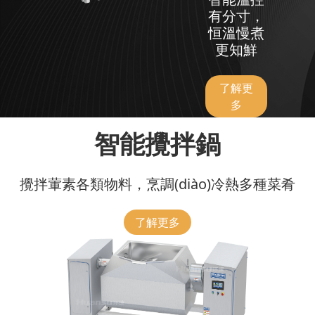
有分寸，
恒溫慢煮
更知鮮
了解更
多
智能攪拌鍋
攪拌葷素各類物料，烹調(diào)冷熱多種菜肴
了解更多